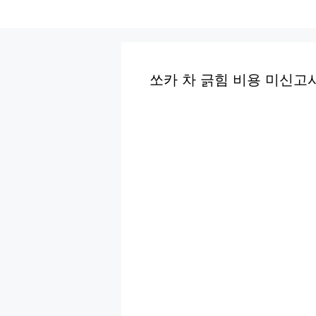
컨
텐
츠
로
쏘카 차 긁힘 비용 미신고
건
너
뛰
기