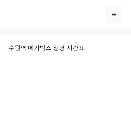
컨
텐
메
츠
로
뉴
건
너
수원역 메가박스 상영 시간표
뛰
기