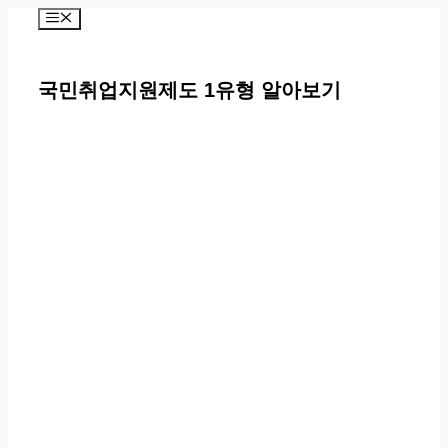
컨
메
뉴
텐
츠
국민취업지원제도 1유형 알아보기
로
건
너
뛰
기