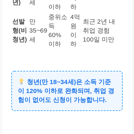
년)
세
이하
하
중위소
4억
선발
만
최근 2년 내
득
원
형(비
35~69
취업 경험
60%
이
청년)
세
100일 미만
이하
하
청년(만 18~34세)은 소득 기준
이 120% 이하로 완화되며, 취업 경
험이 없어도 신청이 가능합니다.