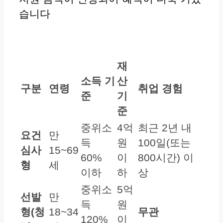
습니다
재
소득 기
산
구분
연령
취업 경험
준
기
준
중위소
4억
최근 2년 내
요건
만
득
원
100일(또는
심사
15~69
60%
이
800시간) 이
형
세
이하
하
상
중위소
5억
선발
만
득
원
형(청
18~34
무관
120%
이