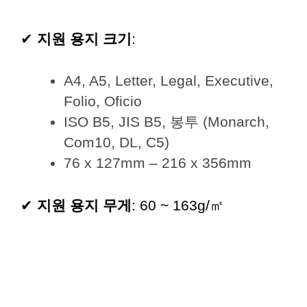
✔
지원 용지 크기
:
A4, A5, Letter, Legal, Executive,
Folio, Oficio
ISO B5, JIS B5, 봉투 (Monarch,
Com10, DL, C5)
76 x 127mm – 216 x 356mm
✔
지원 용지 무게
: 60 ~ 163g/㎡