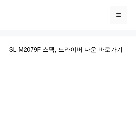
컨
텐
메
츠
로
뉴
건
너
SL-M2079F 스펙, 드라이버 다운 바로가기
뛰
기