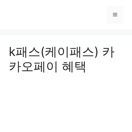
컨
텐
메
츠
로
뉴
건
너
k패스(케이패스) 카
뛰
기
카오페이 혜택