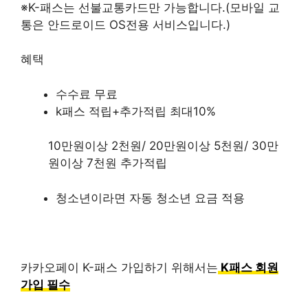
※K-패스는 선불교통카드만 가능합니다.(모바일 교
통은 안드로이드 OS전용 서비스입니다.)
혜택
수수료 무료
k패스 적립+추가적립 최대10%
10만원이상 2천원/ 20만원이상 5천원/ 30만
원이상 7천원 추가적립
청소년이라면 자동 청소년 요금 적용
카카오페이 K-패스 가입하기 위해서는
K패스 회원
가입 필수