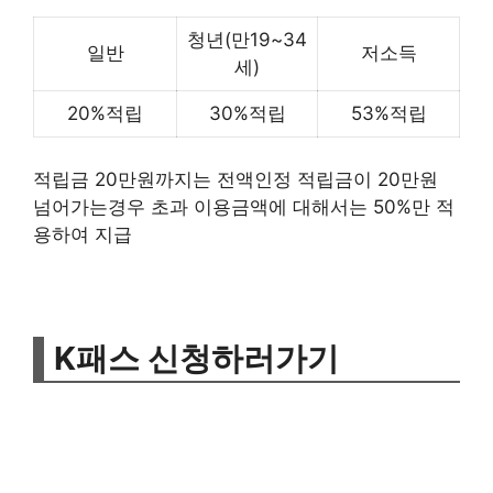
청년(만19~34
일반
저소득
세)
20%적립
30%적립
53%적립
적립금 20만원까지는 전액인정 적립금이 20만원
넘어가는경우 초과 이용금액에 대해서는 50%만 적
용하여 지급
K패스 신청하러가기