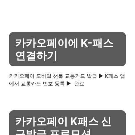
카카오페이에 K-패스
연결하기
카카오페이 모바일 선불 교통카드 발급 ▶ K패스 앱
에서 교통카드 번호 등록 ▶ 완료
카카오페이 K패스 신
규발급 프로모션