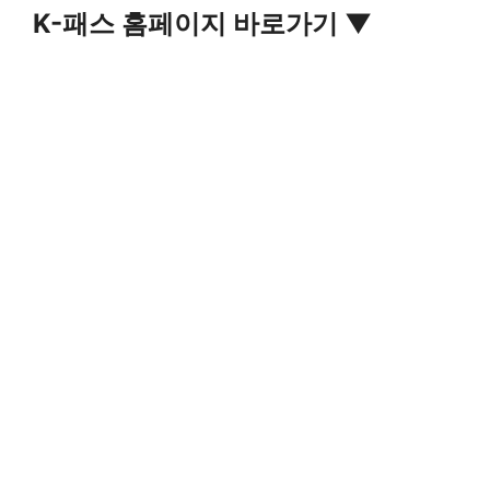
K-패스 홈페이지 바로가기 ▼