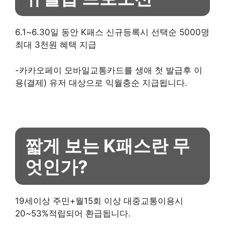
6.1~6.30일 동안 K패스 신규등록시 선택순 5000명
최대 3천원 혜택 지급
-카카오페이 모바일교통카드를 생애 첫 발급후 이
용(결제) 유저 대상으로 익월충순 지급됩니다.
짧게 보는 K패스란 무
엇인가?
19세이상 주민+월15회 이상 대중교통이용시
20~53%적립되어 환급됩니다.