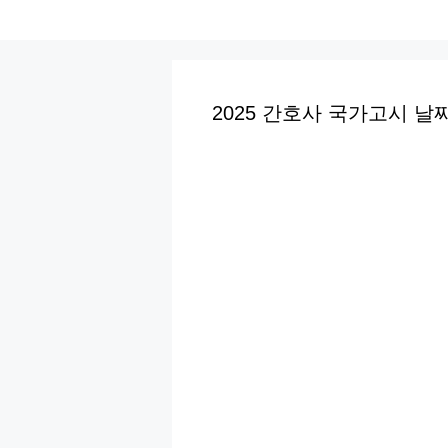
컨
텐
츠
로
2025 간호사 국가고시 날
건
너
뛰
기