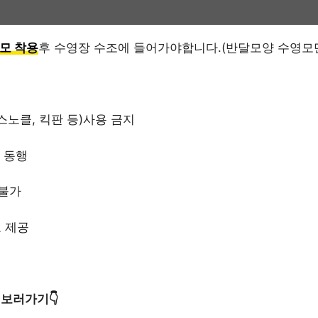
모 착용
후 수영장 수조에 들어가야합니다.(반달모양 수영모만
스노클, 킥판 등)사용 금지
 동행
 불가
 제공
보러가기👇