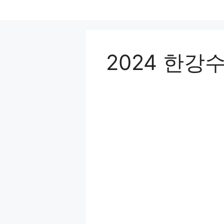
컨
텐
츠
로
2024 한강
건
너
뛰
기