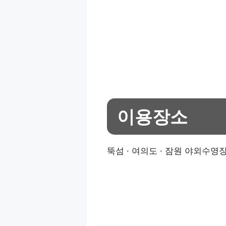
이용장소
뚝섬 · 여의도 · 잠원 야외수영장