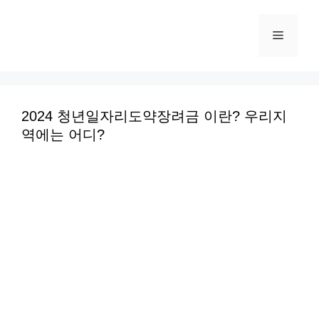
컨
텐
메
츠
로
뉴
건
너
2024 청년일자리도약장려금 이란? 우리지
역에는 어디?
뛰
기