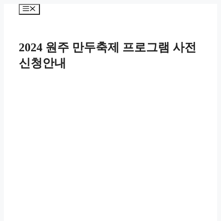
컨
메
텐
뉴
츠
로
2024 원주 만두축제 프로그램 사전
건
너
신청안내
뛰
기