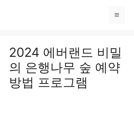
컨
텐
메
츠
로
뉴
건
너
2024 에버랜드 비밀
뛰
기
의 은행나무 숲 예약
방법 프로그램