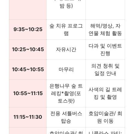
밤 등)
숲 치유 프로그
해먹/명상, 자
9:35~10:25
램
연물 체험 활동
다과 및 이벤트
10:25~10:45
자유시간
진행
의견 청취 및
10:45~10:55
마무리
일정 안내
은행나무 숲 트
사색의 길 트레
10:55~11:15
레킹*촬영(포
킹 및 촬영
토스팟)
전용 셔틀버스
호암미술관/ 희
11:15~11:30
탑승
원 이동
호암미술관/ 희
니콜라스 파티: