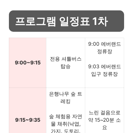
프로그램 일정표 1차
9:00 에버랜드
정류장
전용 셔틀버스
9:00~9:15
탑승
9:03 에버랜드
입구 정류장
은행나무 숲 트
레킹
느린 걸음으로
숲 체험용 자연
9:15~9:35
약 15~20분 소
물 채취(낙엽,
요
가지, 도토리,