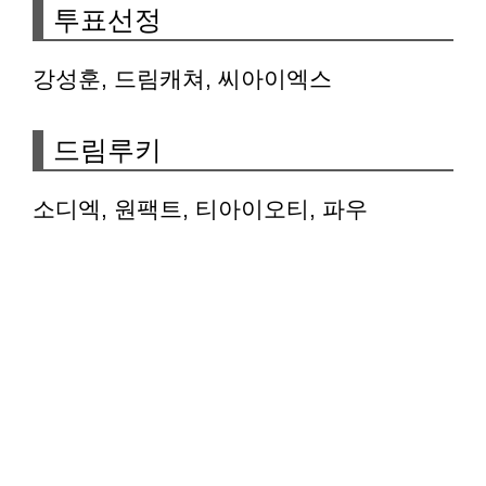
투표선정
강성훈, 드림캐쳐, 씨아이엑스
드림루키
소디엑, 원팩트, 티아이오티, 파우