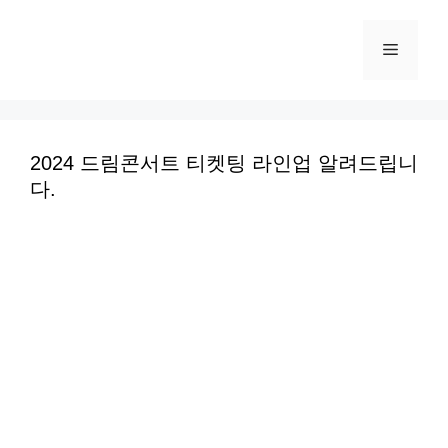
컨
텐
메
츠
로
뉴
건
너
2024 드림콘서트 티켓팅 라인업 알려드립니
다.
뛰
기