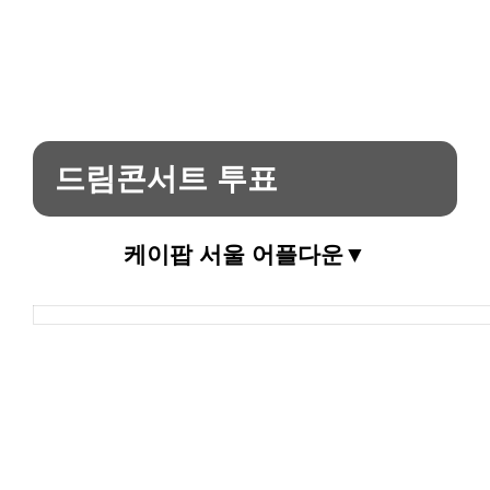
드림콘서트 투표
케이팝 서울 어플다운▼