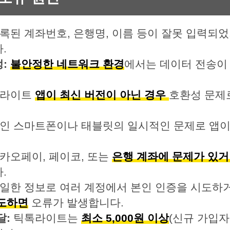
록된 계좌번호, 은행명, 이름 등이 잘못 입력되
.
:
불안정한 네트워크 환경
에서는 데이터 전송이
라이트
앱이 최신 버전이 아닌 경우
호환성 문제
인 스마트폰이나 태블릿의 일시적인 문제로 앱이
카오페이, 페이코, 또는
은행 계좌에 문제가 있거
.
일한 정보로 여러 계정에서 본인 인증을 시도하
시도하면
오류가 발생합니다.
달:
틱톡라이트는
최소 5,000원 이상
(신규 가입자