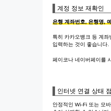
계정 정보 재확인
은행 계좌번호, 은행명,
특히 카카오뱅크 등 계좌
입력하는 것이 좋습니다.
페이코나 네이버페이를 사
인터넷 연결 상태 
안정적인 Wi-Fi 또는 