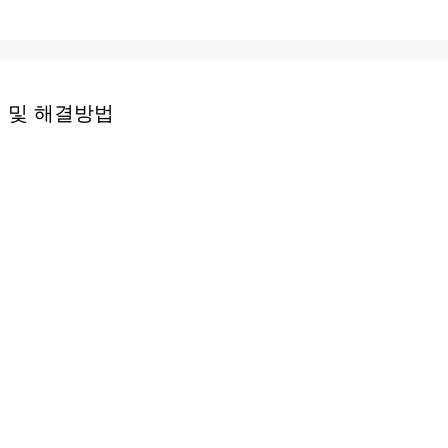
 및 해결방법