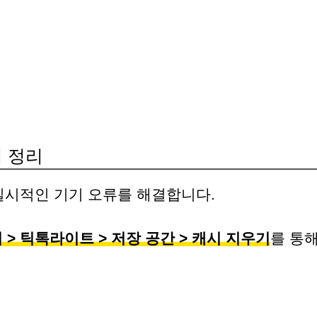
시 정리
시적인 기기 오류를 해결합니다.
 > 틱톡라이트 > 저장 공간 > 캐시 지우기
를 통