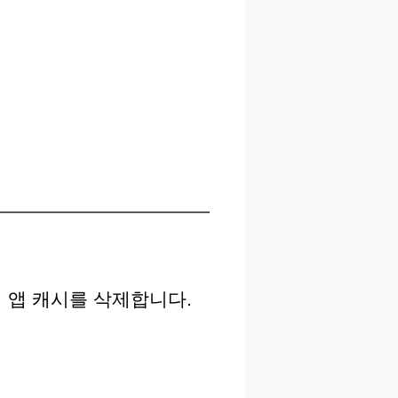
해 앱 캐시를 삭제합니다.