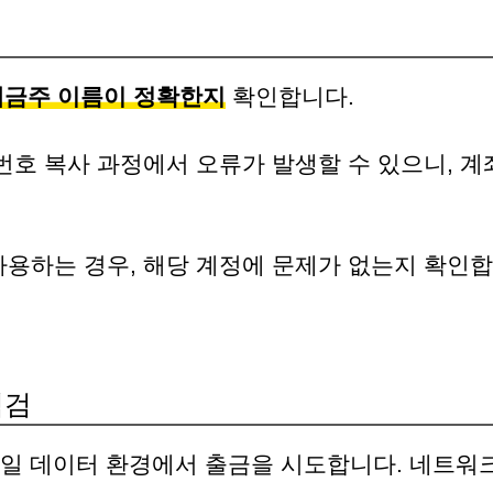
 예금주 이름이 정확한지
확인합니다.
번호 복사 과정에서 오류가 발생할 수 있으니, 계
용하는 경우, 해당 계정에 문제가 없는지 확인합
점검
모바일 데이터 환경에서 출금을 시도합니다. 네트