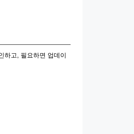
인하고, 필요하면 업데이