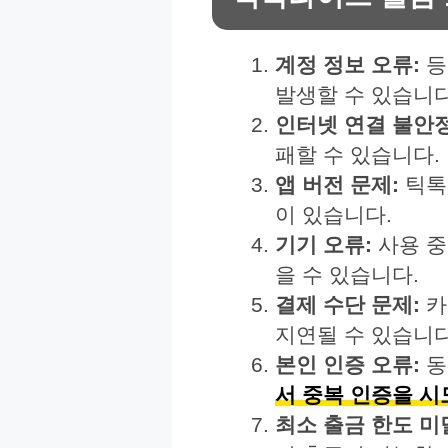
계정 정보 오류:
등
발생할 수 있습니다
인터넷 연결 불안정
패할 수 있습니다.
앱 버전 문제:
틱톡
이 있습니다.
기기 오류:
사용 중
을 수 있습니다.
결제 수단 문제:
카
지연될 수 있습니다
본인 인증 오류:
동
서 중복 인증을 
최소 출금 한도 미