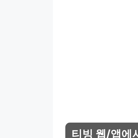
티빙 웹/앱에