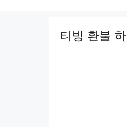
컨
텐
츠
로
티빙 환불 하
건
너
뛰
기