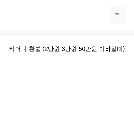
컨
텐
메
츠
로
뉴
건
너
티머니 환불 (2만원 3만원 50만원 이하일때)
뛰
기