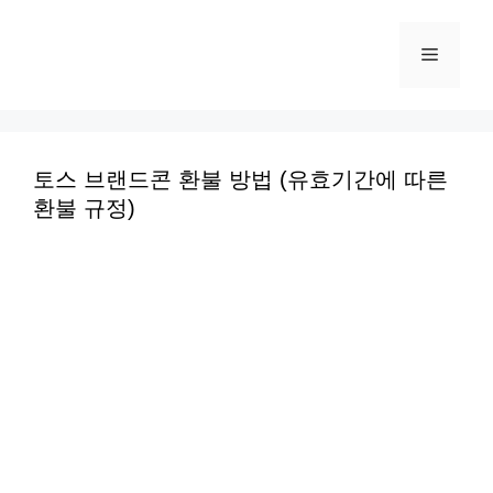
컨
텐
메
츠
로
뉴
건
너
토스 브랜드콘 환불 방법 (유효기간에 따른
환불 규정)
뛰
기