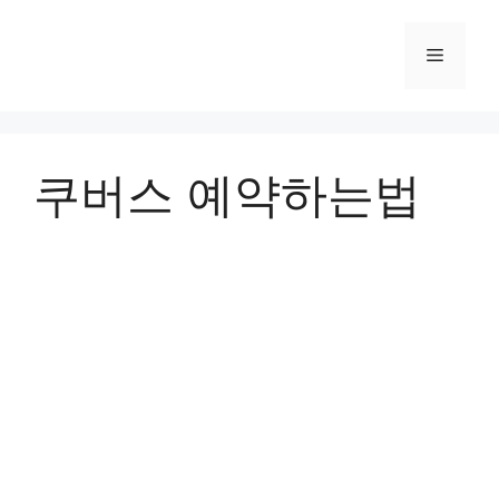
컨
텐
메
츠
로
뉴
건
너
쿠버스 예약하는법
뛰
기