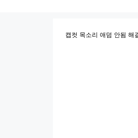
컨
텐
츠
로
캡컷 목소리 애덤 안됨 해
건
너
뛰
기