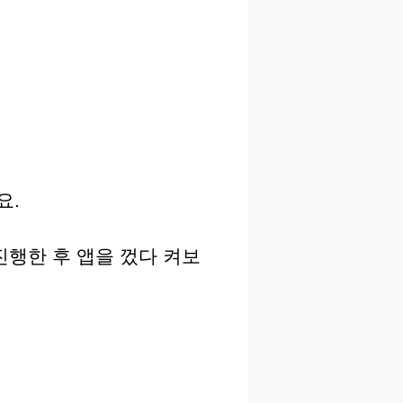
요.
진행한 후 앱을 껐다 켜보