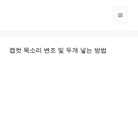
컨
텐
메
츠
로
뉴
건
너
캡컷 목소리 변조 및 두개 넣는 방법
뛰
기