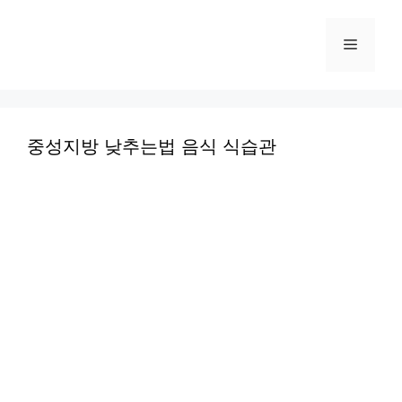
컨
텐
메
츠
로
뉴
건
너
중성지방 낮추는법 음식 식습관
뛰
기