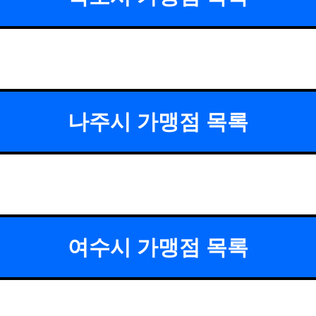
나주시 가맹점 목록
여수시 가맹점 목록