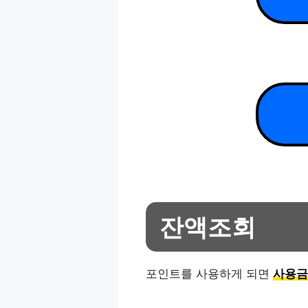
잔액조회
포인트를 사용하게 되면
사용금