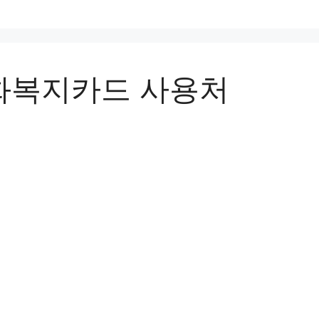
화복지카드 사용처