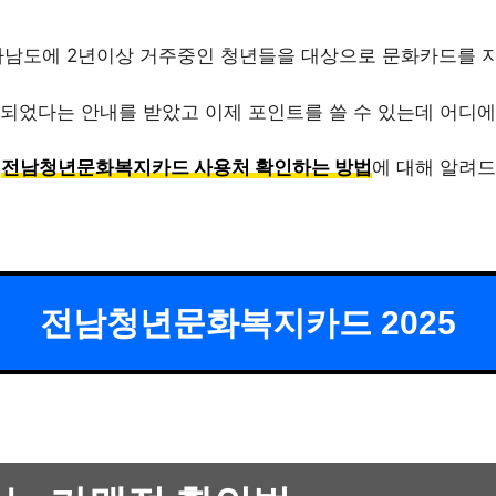
남도에 2년이상 거주중인 청년들을 대상으로 문화카드를 지
되었다는 안내를 받았고 이제 포인트를 쓸 수 있는데 어디에
서
전남청년문화복지카드 사용처 확인하는 방법
에 대해 알려
전남청년문화복지카드 2025