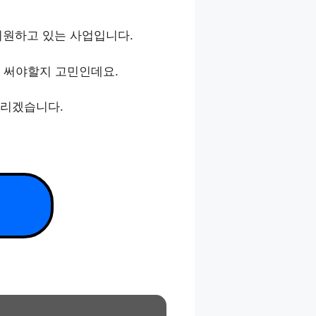
원하고 있는 사업입니다.
 써야할지 고민인데요.
드리겠습니다.