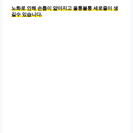
노화로 인해 손톱이 얇아지고 울퉁불퉁 세로줄이 생
길수 있습니다.