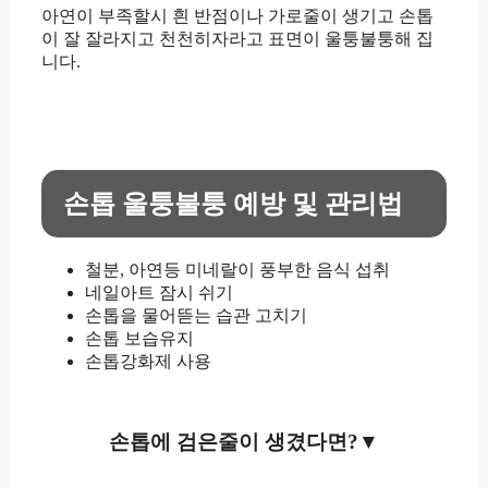
아연이 부족할시 흰 반점이나 가로줄이 생기고 손톱
이 잘 잘라지고 천천히자라고 표면이 울퉁불퉁해 집
니다.
손톱 울퉁불퉁 예방 및 관리법
철분, 아연등 미네랄이 풍부한 음식 섭취
네일아트 잠시 쉬기
손톱을 물어뜯는 습관 고치기
손톱 보습유지
손톱강화제 사용
손톱에 검은줄이 생겼다면?▼