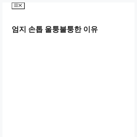
컨
메
텐
뉴
츠
로
엄지 손톱 울퉁불퉁한 이유
건
너
뛰
기