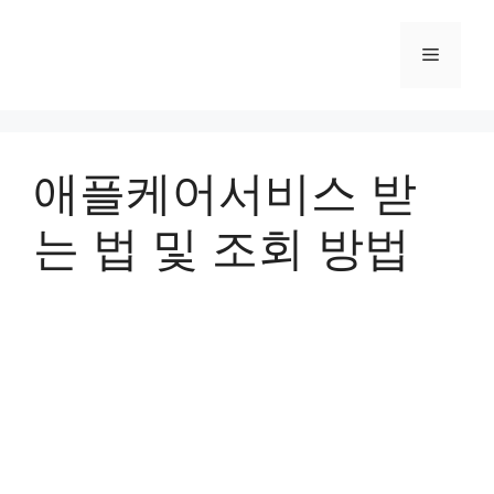
컨
텐
메
츠
로
뉴
건
너
애플케어서비스 받
뛰
기
는 법 및 조회 방법