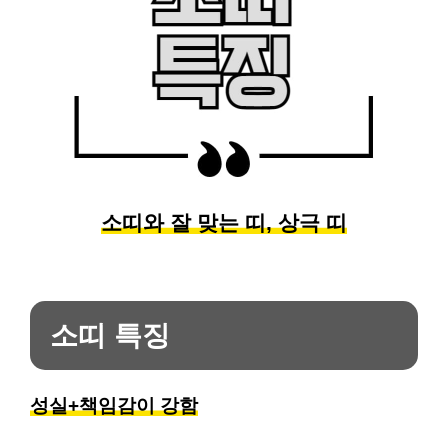
소띠와 잘 맞는 띠, 상극 띠
소띠 특징
성실+책임감이 강함