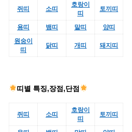
호랑이
쥐띠
소띠
토끼띠
띠
용띠
뱀띠
말띠
양띠
원숭이
닭띠
개띠
돼지띠
띠
띠별 특징,장점,단점
호랑이
쥐띠
소띠
토끼띠
띠