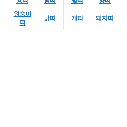
용띠
뱀띠
말띠
양띠
원숭이
닭띠
개띠
돼지띠
띠