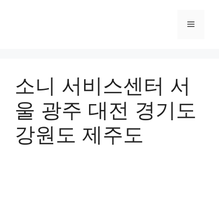
컨
텐
메
츠
로
뉴
건
너
소니 서비스센터 서
뛰
기
울 광주 대전 경기도
강원도 제주도