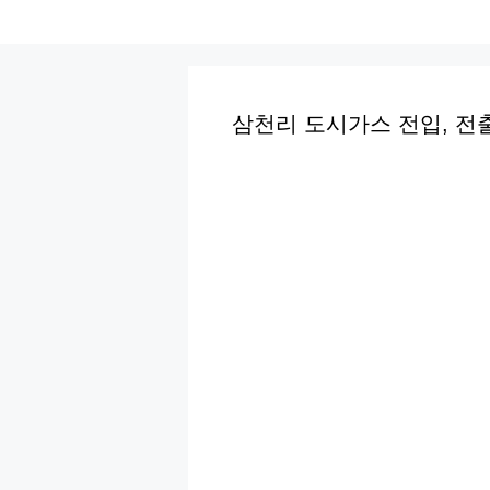
컨
텐
츠
로
삼천리 도시가스 전입, 전
건
너
뛰
기