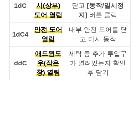
1dC
시(상부)
닫고
[동작/일시정
도어 열림
지]
버튼 클릭
안전 도어
내부 안전 도어를 닫
1dC4
열림
고 다시 동작
애드윈도
세탁 중 추가 투입구
ddC
우(작은
가 열려있는지 확인
창) 열림
후 닫기