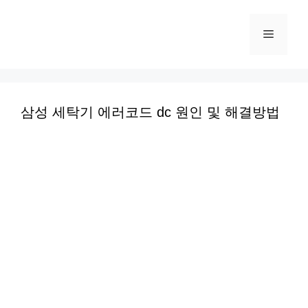
컨
텐
메
츠
로
뉴
건
너
삼성 세탁기 에러코드 dc 원인 및 해결방법
뛰
기