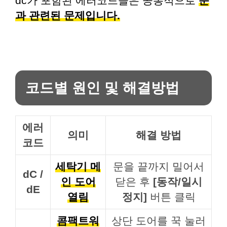
dc가 포함된 에러코드들은 공통적으로
문
과 관련된 문제입니다.
코드별 원인 및 해결방법
에러
의미
해결 방법
코드
세탁기 메
문을 끝까지 밀어서
dC /
인 도어
닫은 후
[동작/일시
dE
열림
정지]
버튼 클릭
콤팩트워
상단 도어를 꾹 눌러