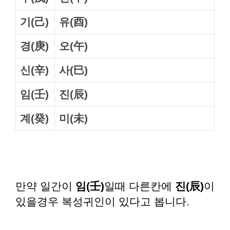
기(己)
유(酉)
경(庚)
오(午)
신(辛)
사(巳)
임(壬)
진(辰)
계(癸)
미(未)
만약 일간이
임(壬)
일때 다른칸에
진(辰)
이
있을경우 복성귀인이 있다고 봅니다.