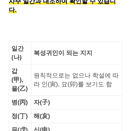
사주 일간과 대조하여 확인할 수 있습니
다.
일간
복성귀인이 되는 지지
(나)
갑
원칙적으로는 없으나 학설에 따
(甲),
라 인(寅), 묘(卯)를 보기도 함
을(乙)
병(丙)
자(子)
정(丁)
해(亥)
무(戊)
신(申)