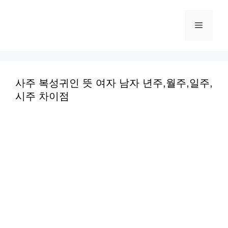
컨
텐
메
츠
로
뉴
건
너
사주 복성귀인 뜻 여자 남자 년주,월주,일주,
시주 차이점
뛰
기