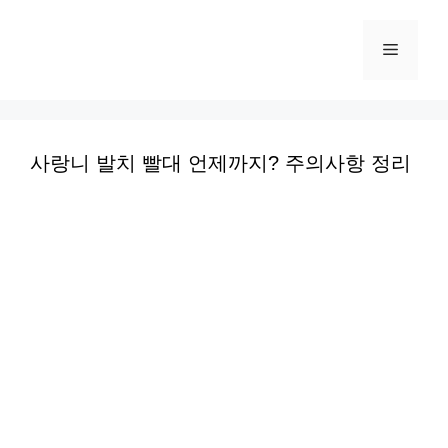
컨
텐
메
츠
로
뉴
건
너
사랑니 발치 빨대 언제까지? 주의사항 정리
뛰
기