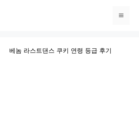
컨
텐
메
츠
로
뉴
건
너
베놈 라스트댄스 쿠키 연령 등급 후기
뛰
기