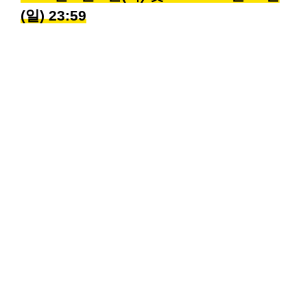
(일) 23:59