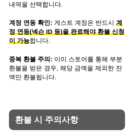
내역을 선택합니다.
계정 연동 확인:
게스트 계정은 반드시
계
정 연동(넥슨 ID 등)을 완료해야 환불 신청
이 가능
합니다.
중복 환불 주의:
이미 스토어를 통해 부분
환불을 받은 경우, 해당 금액을 제외한 잔
액만 환불됩니다.
환불 시 주의사항