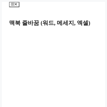
컨
메
텐
뉴
츠
로
맥북 줄바꿈 (워드, 메세지, 엑셀)
건
너
뛰
기