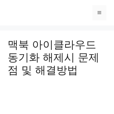
컨
텐
메
츠
로
뉴
건
너
맥북 아이클라우드
뛰
기
동기화 해제시 문제
점 및 해결방법