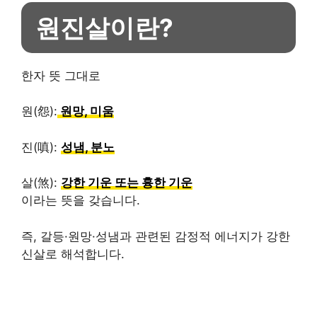
원진살이란?
한자 뜻 그대로
원(怨):
원망, 미움
진(嗔):
성냄, 분노
살(煞):
강한 기운 또는 흉한 기운
이라는 뜻을 갖습니다.
즉, 갈등·원망·성냄과 관련된 감정적 에너지가 강한
신살로 해석합니다.