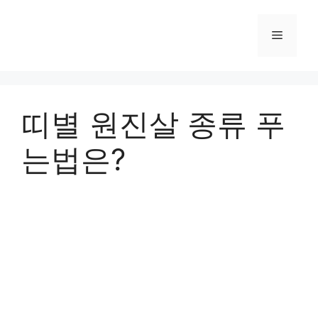
컨
텐
메
츠
로
뉴
건
너
띠별 원진살 종류 푸
뛰
기
는법은?