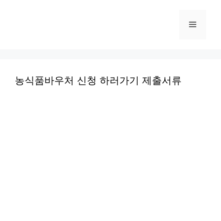
컨
텐
메
츠
로
뉴
건
너
농식품바우처 신청 하러가기 제출서류
뛰
기