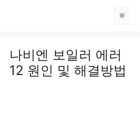
컨
텐
메
츠
로
뉴
건
너
나비엔 보일러 에러
뛰
기
12 원인 및 해결방법