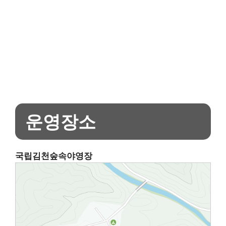
운영장소
국립김천숲속야영장