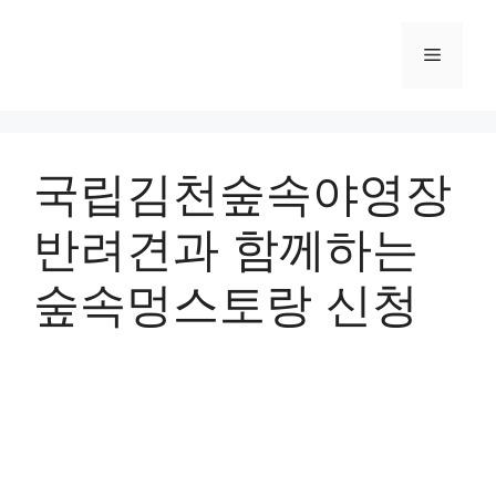
컨
텐
메
츠
로
뉴
건
너
국립김천숲속야영장
뛰
기
반려견과 함께하는
숲속멍스토랑 신청