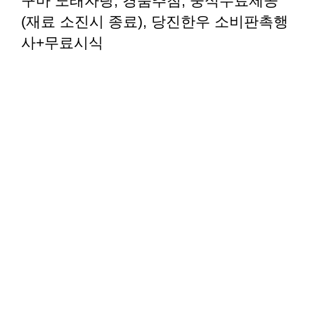
구마 노래자랑, 경품추첨, 중식무료제공
(재료 소진시 종료), 당진한우 소비판촉행
사+무료시식