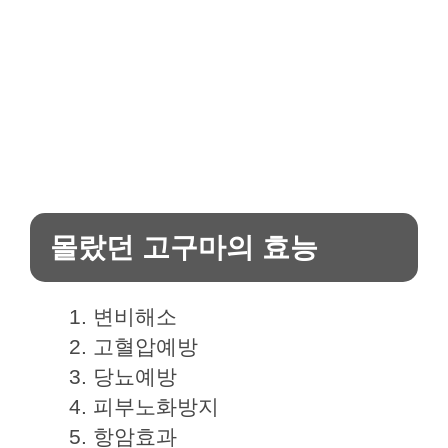
몰랐던 고구마의 효능
변비해소
고혈압예방
당뇨예방
피부노화방지
항암효과