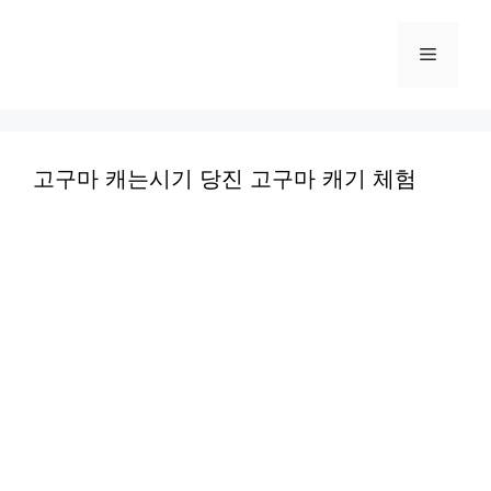
컨
텐
메
츠
로
뉴
건
너
고구마 캐는시기 당진 고구마 캐기 체험
뛰
기