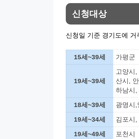
신청대상
신청일 기준 경기도에 거
15세~39세
가평군
고양시,
19세~39세
산시, 
하남시,
18세~39세
광명시,
19세~34세
김포시,
19세~49세
포천시