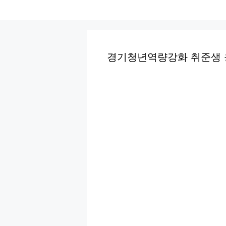
컨
텐
츠
로
경기청년역량강화 취준생 
건
너
뛰
기