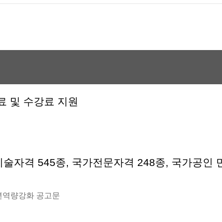
료 및 수강료 지원
기술자격 545종, 국가전문자격 248종, 국가공인 
년역량강화 공고문