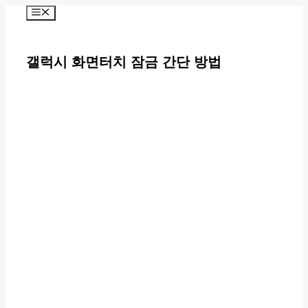
컨
메
뉴
텐
츠
갤럭시 화면터치 잠금 간단 방법
로
건
너
뛰
기