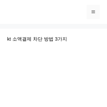
컨
텐
메
츠
로
뉴
건
너
kt 소액결제 차단 방법 3가지
뛰
기