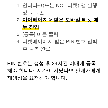
인터파크(또는 NOL 티켓) 앱 실행
및 로그인
마이페이지 > 받은 모바일 티켓 메
뉴 진입
[등록] 버튼 클릭
티켓베이에서 받은 PIN 번호 입력
후 등록 완료
PIN 번호는 생성 후 24시간 이내에 등록
해야 합니다. 시간이 지났다면 판매자에게
재생성을 요청해야 합니다.