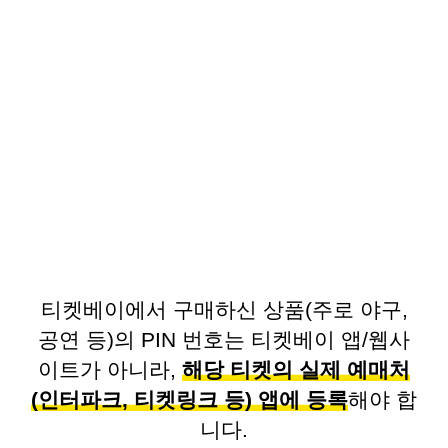
티켓베이에서 구매하신 상품(주로 야구,
공연 등)의 PIN 번호는 티켓베이 앱/웹사
이트가 아니라,
해당 티켓의 실제 예매처
(인터파크, 티켓링크 등) 앱에 등록
해야 합
니다.