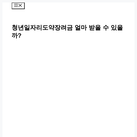
컨
메
뉴
텐
츠
청년일자리도약장려금 얼마 받을 수 있을
로
까?
건
너
뛰
기