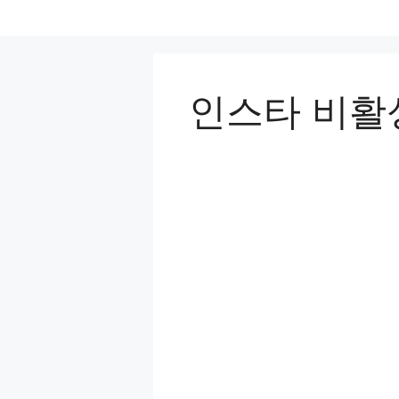
컨
텐
츠
로
인스타 비활
건
너
뛰
기