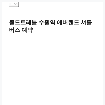
컨
메
텐
뉴
츠
로
월드트레블 수원역 에버랜드 셔틀
건
너
버스 예약
뛰
기