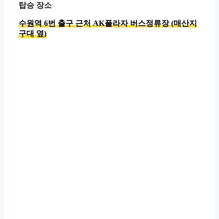
탑승 장소
수원역 6번 출구 근처 AK플라자 버스정류장 (매산지
구대 옆)